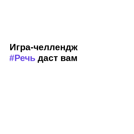
ХОЧУ НА ИГРУ!
Игра-челлендж
#Речь
даст вам