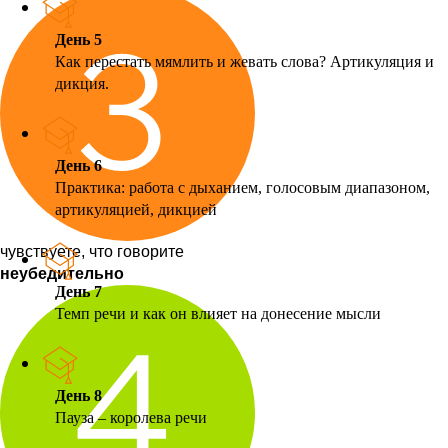
День 5
Как перестать мямлить и жевать слова? Артикуляция и
дикция.
День 6
Практика: работа с дыханием, голосовым диапазоном,
артикуляцией, дикцией
чувствуете, что говорите
неубедительно
День 7
Темп речи и как он влияет на донесение мысли
День 8
Пауза – королева речи