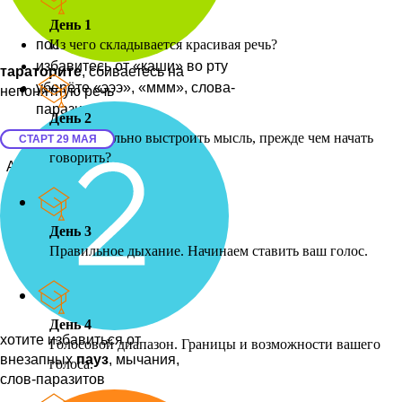
День 1
поставите дыхание
Из чего складывается красивая речь?
избавитесь от «каши» во рту
тараторите
, сбиваетесь на
уберёте «эээ», «ммм», слова-
непонятную речь
паразиты
День 2
Как правильно выстроить мысль, прежде чем начать
СТАРТ 29 МАЯ
говорить?
Андрей Градский,
спикер курса
День 3
Правильное дыхание. Начинаем ставить ваш голос.
День 4
хотите избавиться от
Голосовой диапазон. Границы и возможности вашего
внезапных
пауз
, мычания,
голоса.
слов-паразитов