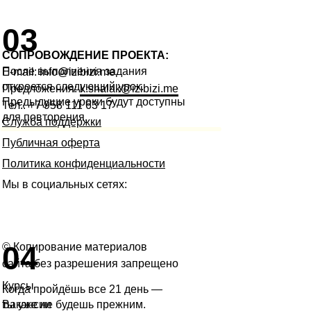
03
СОПРОВОЖДЕНИЕ ПРОЕКТА:
После выполнения задания
E-mail:
info@izibizi.me
откроется следующий урок.
Предложения:
k.shalak@izibizi.me
Предыдущие уроки будут доступны
Тел.:
+7 958 111 63 17
для повторения.
Служба поддержки
Публичная оферта
Политика конфиденциальности
Мы в социальных сетях:
04
© Копирование материалов
сайта без разрешения запрещено
Курсы
Когда пройдёшь все 21 день —
ты уже не будешь прежним.
Вакансии