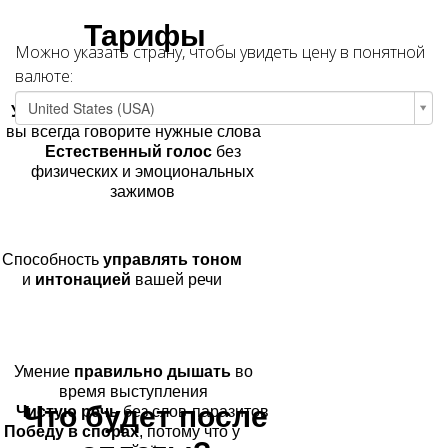
Тарифы
Можно указать страну, чтобы увидеть цену в понятной
валюте:
United States
(USA)
Уверенность
в себе и в том, что
вы всегда говорите нужные слова
Естественный голос
без
физических и эмоциональных
зажимов
Способность
управлять тоном
и
интонацией
вашей речи
Умение
правильно дышать
во
время выступления
Что будет после
Чистую речь
без слов-паразитов
Победу в спорах
, потому что у