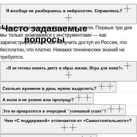
Я вообще не разбираюсь в нейросетях. Справлюсь?
Часто задаваемые
Игра построена именно под старт с нуля. Первые три дня
мы только знакомимся с инструментами — как
вопросы
зарегистрироваться, как получить доступ из России, что
бесплатно, что платно. Никаких технических знаний не
требуется.
«Я не готова менять диету и образ жизни. Игра для меня?»
Сколько времени в день нужно выделить?
А если я не успею или пропущу?
Это не превратится в очередной "успешный успех"?
Чем «С поддержкой» отличается от «Самостоятельного»?