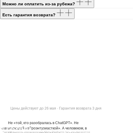
Можно ли оплатить из-за рубежа?
Есть гарантия возврата?
Цены действуют до 26 мая · Гарантия возврата 3 дня
Не «той, кто разобралась в ChatGPT». Не
«начинающей нейроэнтузиасткой». А человеком, в
Я ГОТОВА.
*деятельность организации Meta Platforms Inc, ее продуктов