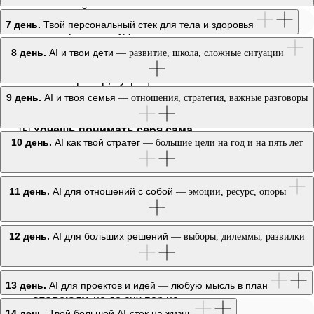
возможностей и
хочешь системно
7 день.
Твой персональный стек для тела и здоровья
Ты хочешь работать удалённо, но не
знаешь, какой навык можно прокачать
8 день.
AI и твои дети
— развитие, школа, сложные ситуации
быстро и начать монетизировать
У тебя есть тренер, нутрициолог или
врач — но всё это в разных местах,
9 день.
AI и твоя семья
— отношения, стратегия, важные разговоры
никто не связывает данные в систему. А
ты
хочешь понимать себя сама
10 день.
AI как твой стратег
— большие цели на год и на пять лет
2
11 день.
AI для отношений с собой
— эмоции, ресурс, опоры
Ты
в ступоре:
хочешь поменять
отношения с телом, работой, головой,
навести порядок в финансах, но
не
12 день.
AI для больших решений
— выборы, дилеммы, развилки
знаешь, с какой стороны подойти
Ты слышишь про
нейросети
13 день.
AI для проектов и идей
любую мысль в план
—
отовсюду,
но до сих пор не
14 день.
Твой большой AI-стек на жизнь