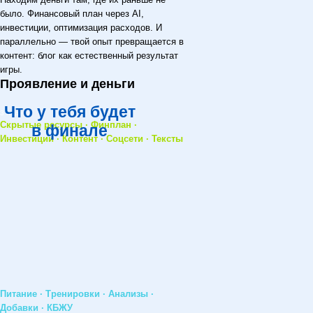
было. Финансовый план через AI,
инвестиции, оптимизация расходов. И
параллельно — твой опыт превращается в
контент: блог как естественный результат
игры.
Проявление и деньги
Что у тебя будет
3 неделя
Скрытые ресурсы · Финплан ·
в финале
Инвестиции · Контент · Соцсети · Тексты
Питание · Тренировки · Анализы ·
Добавки · КБЖУ