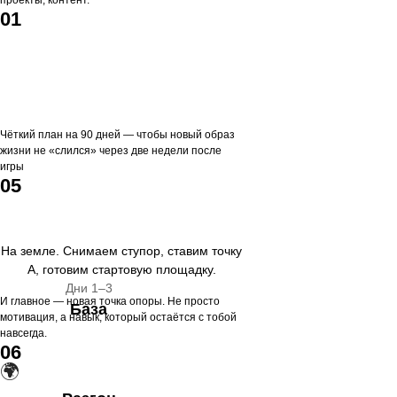
проекты, контент.
01
Чёткий план на 90 дней — чтобы новый образ
жизни не «слился» через две недели после
игры
05
На земле. Снимаем ступор, ставим точку
А, готовим стартовую площадку.
Дни 1–3
И главное — новая точка опоры. Не просто
База
мотивация, а навык, который остаётся с тобой
навсегда.
06
🌍