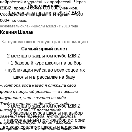
нейросетей и удалённых профессий. Через
Душа экипажа
ЧЕЛЛЕНДЖИ
IZIBIZI прошли более 600 000 учеников.
1 месяц в закрытом клубе IZIBIZI
Сообщество в Instagram и Telegram — 500
000+ человек.
основатель онлайн-школы IZIBIZI · с 2018 года
2
Ксения Шалак
За лучшую жизненную трансформацию
Самый яркий взлет
2 месяца в закрытом клубе IZIBIZI
+ 1 базовый курс школы на выбор
+ публикация кейса во всех соцсетях
школы и в рассылке на базу
«Полтора года назад я открыла свои
фото с парусной регаты — и накрыло
1
ощущение, что я выпала из себя.
Тогда я решила: либо сейчас, либо
3 месяца в закрытом клубе IZIBIZI
никогда. ChatGPT постепенно
+ 3 базовых курса школы на выбор
заменил мне тренера, нутрициолога
+ персональный пост-разбор истории
и врача-куратора. Я не отказалась
во всех соцсетях школы и в рассылке
специалистов — я перестала быть