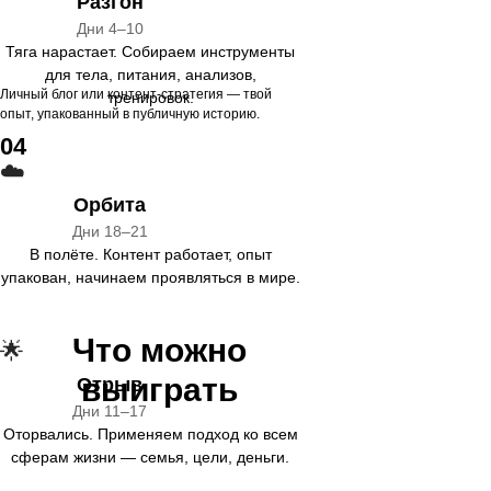
Разгон
Дни 4–10
Тяга нарастает. Собираем инструменты
для тела, питания, анализов,
Личный блог или контент-стратегия — твой
тренировок.
опыт, упакованный в публичную историю.
04
☁️
Орбита
Дни 18–21
В полёте. Контент работает, опыт
упакован, начинаем проявляться в мире.
Что можно
🌟
выиграть
Отрыв
Дни 11–17
Оторвались. Применяем подход ко всем
сферам жизни — семья, цели, деньги.