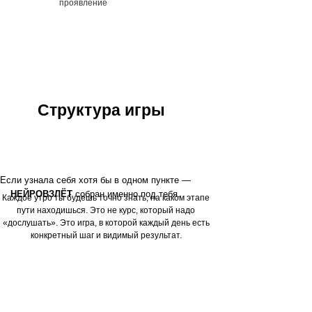
проявление
Структура игры
Если узнала себя хотя бы в одном пункте —
НЕЙРОВЗЛЁТ
собран именно под тебя.
Каждое утро ты будешь точно знать, на каком этапе
пути находишься. Это не курс, который надо
«дослушать». Это игра, в которой каждый день есть
конкретный шаг и видимый результат.