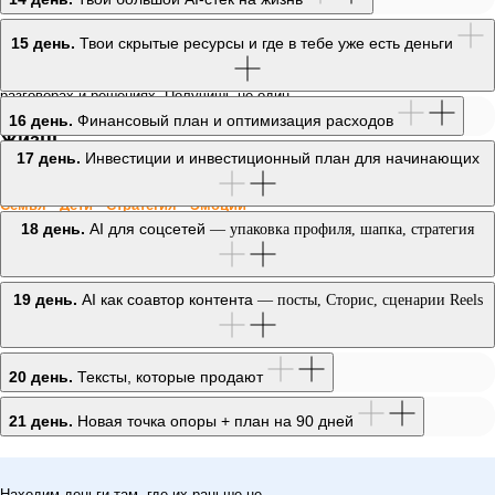
понимаешь, как ими
реально
Распространяем подход на остальные
пользоваться
в жизни
15 день.
Твои скрытые ресурсы и где в тебе уже есть деньги
сферы. AI как коуч по детям, как стратег
по большим целям, как помощник в важных
разговорах и решениях. Получишь не один
инструмент, а способ жить с поддержкой.
16 день.
Финансовый план и оптимизация расходов
Жизнь
17 день.
Инвестиции и инвестиционный план для начинающих
2 неделя
Семья · Дети · Стратегия · Эмоции ·
Решения · Проекты
18 день.
AI для соцсетей
— упаковка профиля, шапка, стратегия
19 день.
AI как соавтор контента
— посты, Сторис, сценарии Reels
20 день.
Тексты, которые продают
21 день.
Новая точка опоры + план на 90 дней
Находим деньги там, где их раньше не