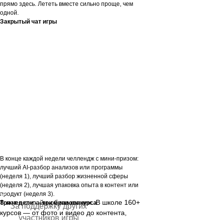
прямо здесь. Лететь вместе сильно проще, чем
одной.
Закрытый чат игры
ЭКИПАЖ
В конце каждой недели челлендж с мини-призом:
лучший AI-разбор анализов или программы
(неделя 1), лучший разбор жизненной сферы
(неделя 2), лучшая упаковка опыта в контент или
3
продукт (неделя 3).
8 лет в онлайн-образовании. В школе 160+
Три недели — три мини-конкурса
За поддержку других
курсов — от фото и видео до контента,
участников игры