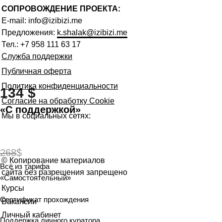
СОПРОВОЖДЕНИЕ ПРОЕКТА:
E-mail:
info@izibizi.me
Предложения:
k.shalak@izibizi.me
Тел.:
+7 958 111 63 17
Служба поддержки
Публичная оферта
Политика конфиденциальности
134 $
Согласие на обработку Сookie
«С поддержкой»
Мы в социальных сетях:
Занять место
268
$
© Копирование материалов
Всё из тарифа
сайта без разрешения запрещено
«Самостоятельный»
Курсы
Сертификат прохождения
Вакансии
Личный кабинет
Поддержка личного куратора