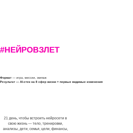
#НЕЙРОВЗЛЕТ
Формат
— игра, миссии, экипаж
Результат — AI-стек на 8 сфер жизни + первые видимые изменения
ЗАНЯТЬ МЕСТО
В ИГРЕ
21-дневная игра
21 день, чтобы встроить нейросети в
свою жизнь — тело, тренировки,
анализы, дети, семья, цели, финансы,