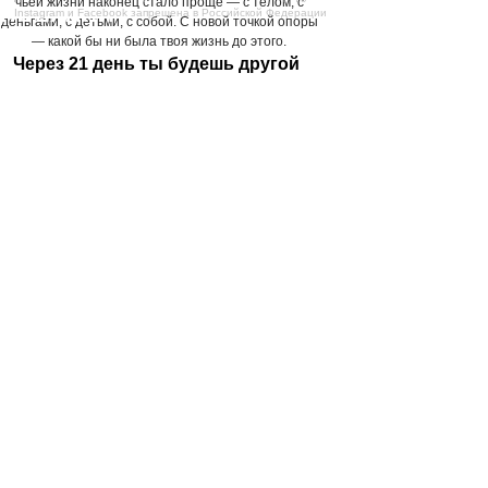
чьей жизни наконец стало проще — с телом, с
ПОЕХАЛИ
Instagram и Facebook запрещена в Российской Федерации
деньгами, с детьми, с собой. С новой точкой опоры
— какой бы ни была твоя жизнь до этого.
Через 21 день ты будешь другой