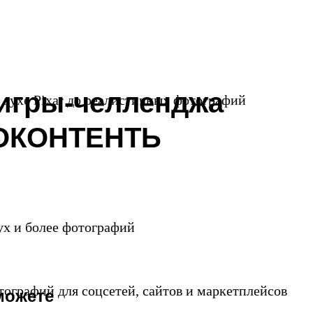
21 день — 21 занятие
игры-челленджа
 духе Pixar до реалистичных фотографий
ОКОНТЕНТЬ
ух и более фотографий
-
графий для соцсетей, сайтов и маркетплейсов
можете