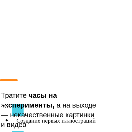
ГОТОВ ПРОКАЧАТЬСЯ?
ЗАПИСЫВАЙСЯ!
Тратите
часы на
6
эксперименты,
а на выходе
— некачественные картинки
Создание первых иллюстраций
и видео