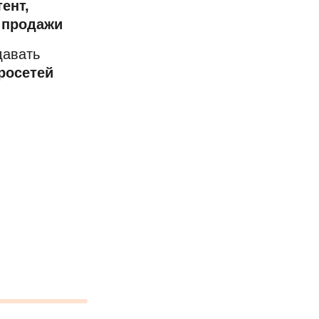
ент,
 продажи
давать
росетей