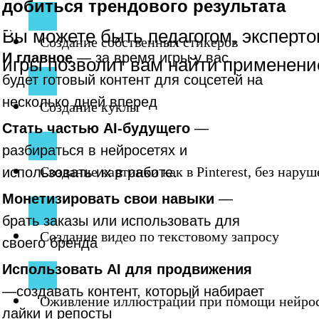
добиться трендового результата
1
Вы можете быть педагогом, эксперт
Создание собственных стикеров
И главное
— за время игры у вас
игры позволит вам найти применени
будет готовый контент для соцсетей на
несколько дней вперед
Создание куклы
Стать частью AI-будущего
—
разбираться в нейросетях и
Создание картинки как в Pinterest, без нару
использовать их в работе.
Монетизировать свои навыки
—
брать заказы или использовать для
Создание видео по текстовому запросу
своего бренда
Использовать AI для продвижения
—создавать контент, который набирает
Оживление иллюстраций при помощи нейро
лайки и репосты