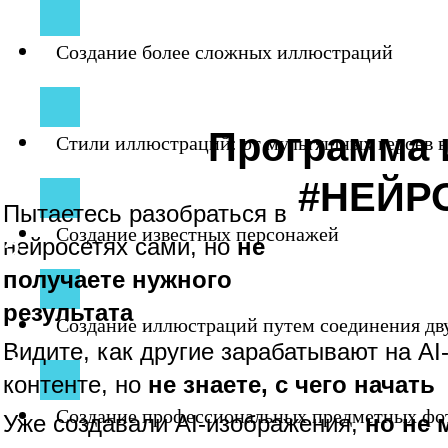
3
Создание более сложных иллюстраций
5
Программа 
Стили иллюстраций: от мультяшных героев в
#НЕЙР
Пытаетесь разобраться в
Создание известных персонажей
нейросетях сами, но
не
2
получаете нужного
результата
Создание иллюстраций путем соединения дв
Видите, как другие зарабатывают на AI
4
контенте, но
не знаете, с чего начать
Создание профессиональных предметных фото
Уже создавали AI-изображения,
но не 