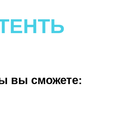
ТЕНТЬ
ы вы сможете:
нтент
21 день!