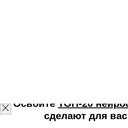
Нейро-помощники уровня пр
Освойте
ТОП-20 нейро
сделают для вас