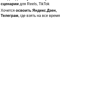
сценарии
для Reels, TikTok
Хочется
освоить Яндекс.Дзен,
Телеграм,
где взять на все время
Всего
Сертификат
за
Бесплатные версии
прохождения всех уроков
стали
платными