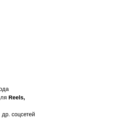
года
для
Reels,
 др. соцсетей