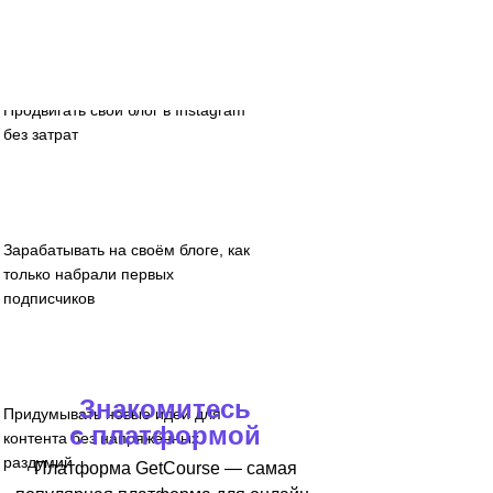
Продвигать свой блог в Instagram*
без затрат
Зарабатывать на своём блоге, как
только набрали первых
подписчиков
Знакомитесь
Придумывать новые идеи для
с платформой
контента без напряжённых
раздумий
Платформа GetCourse — самая