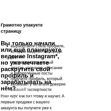
Грамотно упакуете
страницу
Вы только начали
выработаете стиль профиля,
или ещё планируете
который выделит вас среди
ведение Instagram*,
других
но уже мечтаете
поставите правильный
раскрутить свой
аватар, название, описание
и закреплённые посты
профиль и
получите профиль, который
зарабатывать на
вызывает у читателя доверие
нём?
в вашей экспертности
Наш курс как раз этому и научит. А
ХОЧУ НА КУРС
первые продажи с вашего
аккаунта вы получите уже к