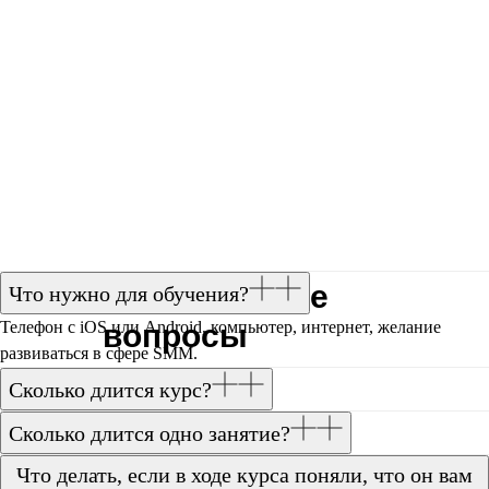
Часто задаваемые
Что нужно для обучения?
Телефон с iOS или Android, компьютер, интернет, желание
вопросы
развиваться в сфере SMM.
Сколько длится курс?
Сколько длится одно занятие?
Что делать, если в ходе курса поняли, что он вам