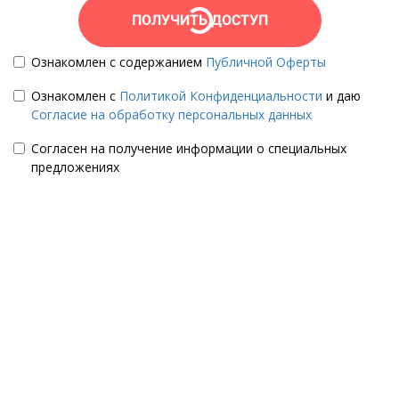
ПОЛУЧИТЬ ДОСТУП
Ознакомлен с содержанием
Публичной Оферты
Ознакомлен с
Политикой Конфиденциальности
и даю
Согласие на обработку персональных данных
Согласен на получение информации о специальных
предложениях
Сколько будет длиться курс?
В курсе 7 уроков с домашними заданиями + 1 бонусный
урок. Все уроки, кроме бонусного доступны сразу после
оплаты. Есть возможность продления доступа к обучению.
Как проходит обучение?
Что потребуется для прохождения курса?
Это очень сложно и нужна подготовка?