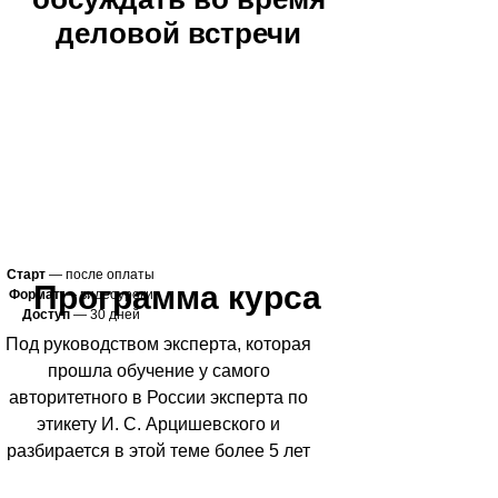
деловой встречи
ХОЧУ НА КУРС
7-дневный курс
Старт
— после оплаты
Программа курса
Формат
— видеоуроки
Доступ
— 30 дней
Под руководством эксперта, которая
прошла обучение у самого
авторитетного в России эксперта по
этикету И. С. Арцишевского и
разбирается в этой теме более 5 лет