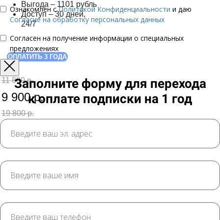
Выгода – 1101 рубль
Ознакомлен с
Политикой Конфиденциальности
и даю
Доступ – 30 дней,
Согласие на обработку персональных данных
24/7
Согласен на получение информации о специальных
предложениях
ОПЛАТИТЬ 3 ГОДА
11 800 р.
Заполните форму для перехода
9 900 р.
к оплате подписки на 1 год
19 800 р.
14 900 р.
ЭТО ВЫГОДНО НА 33%