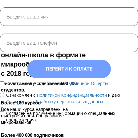
IZIBIZI – самая большая
онлайн-школа в формате
микрообучения в России
ПЕРЕЙТИ К ОПЛАТЕ
с 2018 года.
Ознакомлен с содержанием
Публичной Оферты
За 6 лет мы обучили более
500 000
студентов.
Ознакомлен с
Политикой Конфиденциальности
и даю
Согласие на обработку персональных данных
Более 160 курсов
Все наши курса направлены на
Согласен на получение информации о специальных
быстрое и понятное развитие
предложениях
микронавыков.
Более 400 000 подписчиков