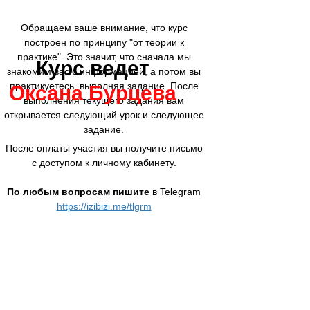
Обращаем ваше внимание, что курс
построен по принципу "от теории к
практике". Это значит, что сначала мы
Курс ведет
знакомим вас с информацией, а потом вы
практикуетесь, выполняя задание. После
Оксана Бурцева
выполнения текущего задания вам
открывается следующий урок и следующее
задание.
После оплаты участия вы получите письмо
с доступом к личному кабинету.
По любым вопросам пишите
в Telegram
https://izibizi.me/tlgrm