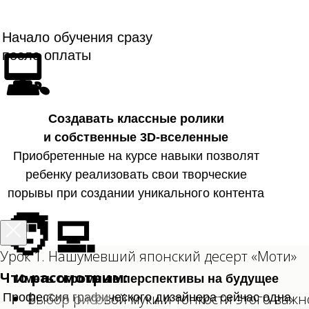
Начало обучения сразу
после оплаты
💻
Создавать классные ролики
и собственные 3D-вселенные
Приобретенные на курсе навыки позволят
ребенку реализовать свои творческие
порывы при создании уникального контента
🧑‍💻
Урок 1. Нашумевший японский десерт «Моти»
Что рассмотрим:
Иметь огромные перспективы на будущее
Выбор рисовой муки и тонкости этого важн
Профессия графического дизайнера сейчас одна