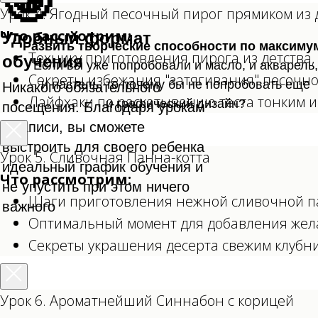
🤩
Урок 4. Ягодный песочный пирог прямиком из 
Что рассмотрим:
Удобный формат
Развить творческие способности по максиму
Технику приготовления пирога из детства,
обучения
Если вы уже попробовали и масло, и акварель,
Секреты избежания "затягивания" песочног
и пастель, то почему бы не попробовать еще
Никакого обязательного
Лайфхаки по раскатыванию теста тонким 
и графический дизайн?
посещения. Благодаря урокам
в записи, вы сможете
выстроить для своего ребенка
Урок 5. Сливочная Панна-котта
идеальный график обучения и
Что рассмотрим:
не упустить при этом ничего
Шаги приготовления нежной сливочной па
важного
Оптимальный момент для добавления жела
Секреты украшения десерта свежим клубн
Урок 6. Ароматнейший Синнабон с корицей