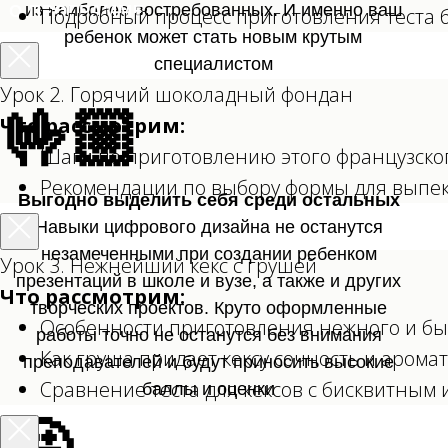
из наиболее востребованных. И именно ваш
О ПРОГРАММЕ
Подробный процесс приготовления теста 
ребенок может стать новым крутым
специалистом
Урок 2. Горячий шоколадный фондан
🤟🏼
Что рассмотрим:
Шаги по приготовлению этого французског
Рекомендации по выбору формы для выпека
Выгодно выделить себя среди остальных
Навыки цифрового дизайна не останутся
незамеченными при создании ребенком
Урок 3. Нежнейший кекс с грушей
презентаций в школе и вузе, а также и других
Что рассмотрим:
творческих проектов. Круто оформленные
Особенности приготовления нежного и быс
работы точно не останутся без внимания
Как груша придает кексу сочность и аромат
преподавателей и будут приносить высокие
Сравнение теста для кексов с бисквитным 
баллы и оценки